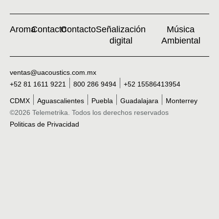
Aroma
Contacto
Contacto
Señalización
Música
digital
Ambiental
ventas@uacoustics.com.mx
+52 81 1611 9221
800 286 9494
+52 15586413954
CDMX
Aguascalientes
Puebla
Guadalajara
Monterrey
©2026 Telemetrika. Todos los derechos reservados
Politicas de Privacidad