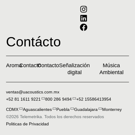
Contácto
Aroma
Contacto
Contacto
Señalización
Música
digital
Ambiental
ventas@uacoustics.com.mx
+52 81 1611 9221
800 286 9494
+52 15586413954
CDMX
Aguascalientes
Puebla
Guadalajara
Monterrey
©2026 Telemetrika. Todos los derechos reservados
Politicas de Privacidad