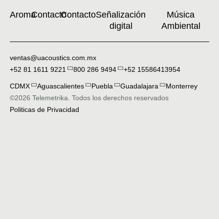
Aroma
Contacto
Contacto
Señalización
Música
digital
Ambiental
ventas@uacoustics.com.mx
+52 81 1611 9221
800 286 9494
+52 15586413954
CDMX
Aguascalientes
Puebla
Guadalajara
Monterrey
©2026 Telemetrika. Todos los derechos reservados
Politicas de Privacidad