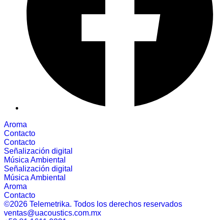
Aroma
Contacto
Contacto
Señalización digital
Música Ambiental
Señalización digital
Música Ambiental
Aroma
Contacto
©2026 Telemetrika. Todos los derechos reservados
ventas@uacoustics.com.mx