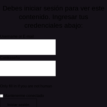
Debes iniciar sesión para ver este
contenido. Ingresar tus
credenciales abajo:
Username or E-mail
Contraseña
Only fill in if you are not human
Mantenerme conectado